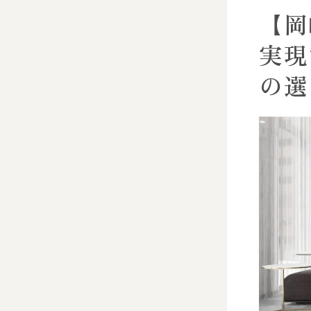
【岡
実現
の選