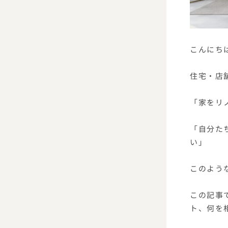
こんにち
住宅・店
「家をリ
「自分た
い」
このよう
この記事
ト、何を