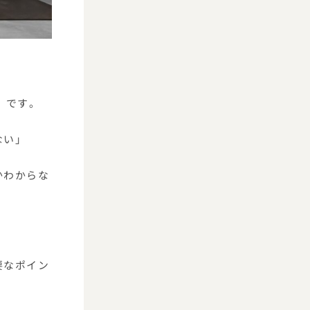
 です。
ない」
かわからな
要なポイン