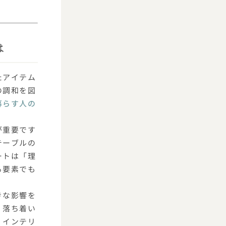
は
たアイテム
の調和を図
暮らす人の
が重要です
テーブルの
ートは「理
る要素でも
きな影響を
、落ち着い
、インテリ