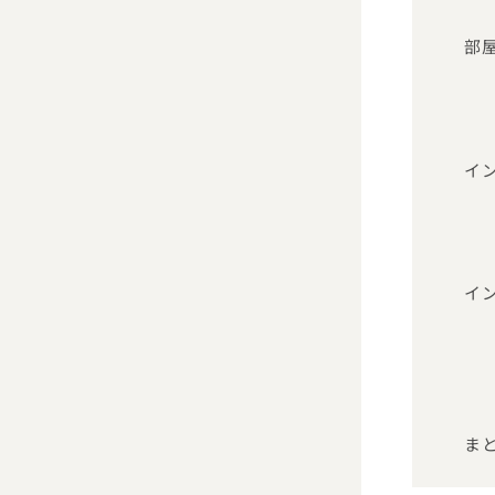
部
イ
イ
ま