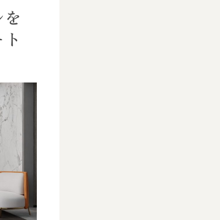
ルを
ート