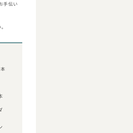
がお手伝い
い。
基本
本
ダ
ン