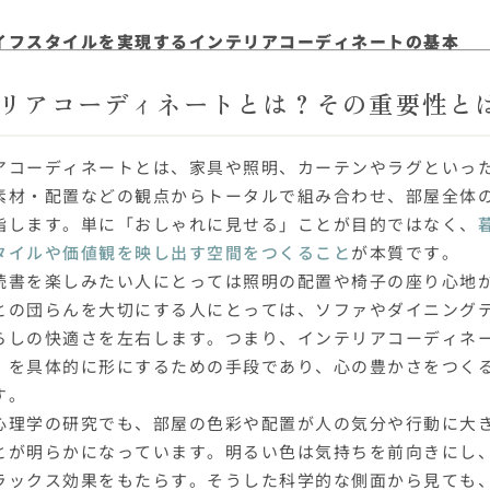
イフスタイルを実現するインテリアコーディネートの基本
リアコーディネートとは？その重要性と
アコーディネートとは、家具や照明、カーテンやラグといっ
素材・配置などの観点からトータルで組み合わせ、部屋全体
指します。単に「おしゃれに見せる」ことが目的ではなく、
タイルや価値観を映し出す空間をつくること
が本質です。
読書を楽しみたい人にとっては照明の配置や椅子の座り心地
との団らんを大切にする人にとっては、ソファやダイニング
らしの快適さを左右します。つまり、インテリアコーディネ
」を具体的に形にするための手段であり、心の豊かさをつく
す。
心理学の研究でも、部屋の色彩や配置が人の気分や行動に大
とが明らかになっています。明るい色は気持ちを前向きにし
ラックス効果をもたらす。そうした科学的な側面から見ても