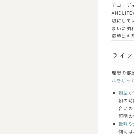
アコーデ
ANDL
切にして
まいに調
環境にも
ライフ
理想の部
ルをしっ
朝型か
朝の時
合いの
照明の
趣味や
例えば