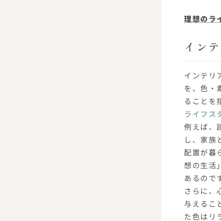
理想のラ
インテ
インテリ
を、色・
ることを
ライフス
例えば、
し、家族
配置が暮
想の生活
あるので
さらに、
与えるこ
た色はリ