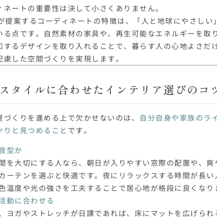
ィネートの重要性は決して小さくありません。
IFEが提案するコーディネートの特徴は、「人と地球にやさしい
いる点です。自然素材の家具や、再生可能なエネルギーを取
和するデザインを取り入れることで、暮らす人の心地よさだ
配慮した空間づくりを実現します。
スタイルに合わせたインテリア選びのコ
屋づくりを進める上で欠かせないのは、
自分自身や家族のラ
かりと見つめること
です。
夜型か
間を大切にする人なら、朝日が入りやすい窓際の配置や、爽
カーテンを選ぶと快適です。夜にリラックスする時間が長い
色温度や光の強さを工夫することで居心地が格段に良くなり
活動に合わせる
、ヨガやストレッチが日課であれば、床にマットを広げられ