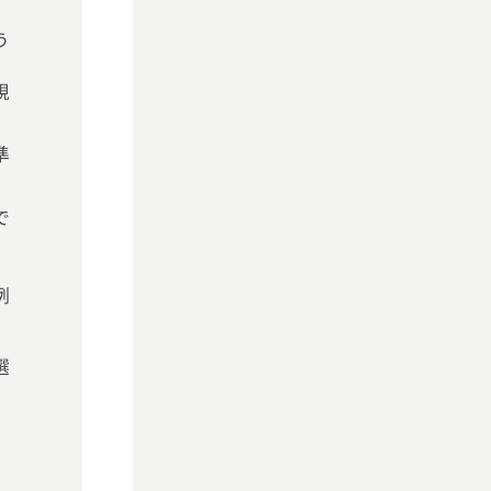
う
視
準
で
例
選