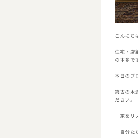
こんにち
住宅・店
の本多で
本日のブ
築古の木
ださい。
「家をリ
「自分た