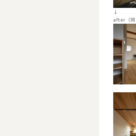
↓
after