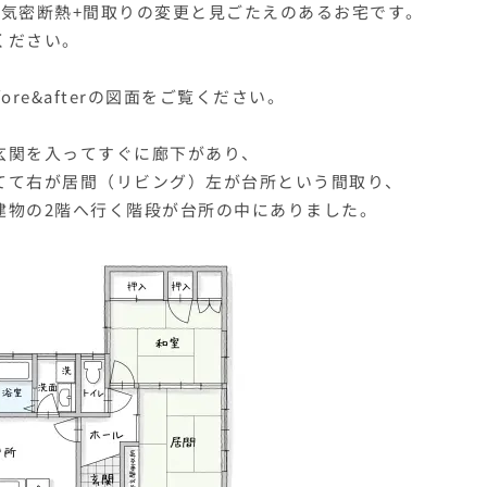
+気密断熱+間取りの変更と見ごたえのあるお宅です。
ください。
fore&afterの図面をご覧ください。
玄関を入ってすぐに廊下があり、
てて右が居間（リビング）左が台所という間取り、
建物の2階へ行く階段が台所の中にありました。