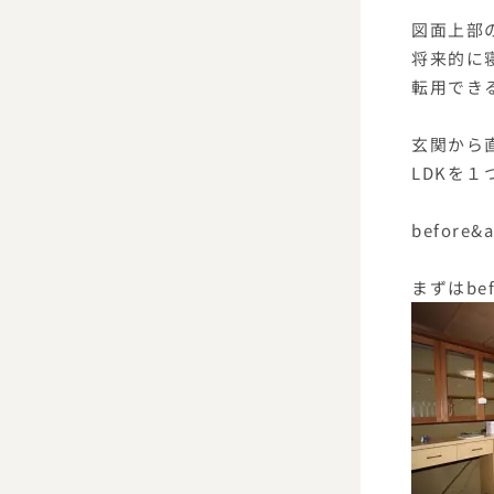
図面上部
将来的に
転用でき
玄関から
LDKを
befor
まずはbe