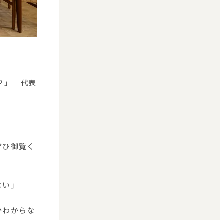
フ」 代表
ぜひ御覧く
ない」
かわからな