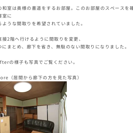
の和室は奥様の書道をするお部屋。このお部屋のスペースを
寝室に
るような間取りを希望されていました。
直接2階へ行けるように間取りを変更、
１つにまとめ、廊下を省き、無駄のない間取りになりました。
e&afterの様子も写真でご覧ください。
fore（居間から廊下の方を見た写真）