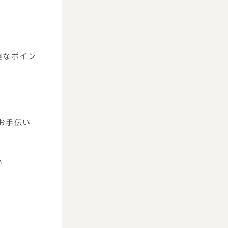
要なポイン
がお手伝い
い
。