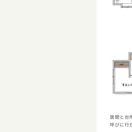
居間と台
呼びに行