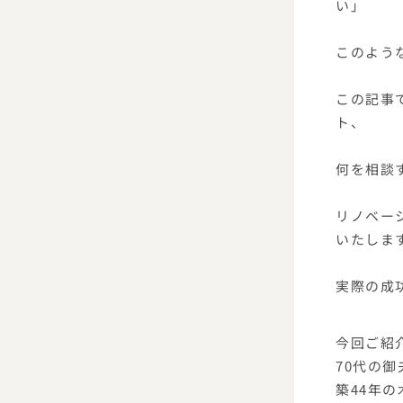
い」
このよう
この記事
ト、
何を相談
リノベー
いたしま
実際の成
今回ご紹
70代の
築44年